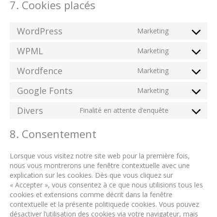
7. Cookies placés
WordPress
Marketing
Consent
to
WPML
Marketing
service
Consent
wordpress
to
Wordfence
Marketing
service
Consent
wpml
to
Google Fonts
Marketing
service
Consent
wordfence
to
Divers
Finalité en attente d’enquête
service
Consent
google-
to
8. Consentement
fonts
service
divers
Lorsque vous visitez notre site web pour la première fois,
nous vous montrerons une fenêtre contextuelle avec une
explication sur les cookies. Dès que vous cliquez sur
« Accepter », vous consentez à ce que nous utilisions tous les
cookies et extensions comme décrit dans la fenêtre
contextuelle et la présente politiquede cookies. Vous pouvez
désactiver l’utilisation des cookies via votre navigateur, mais